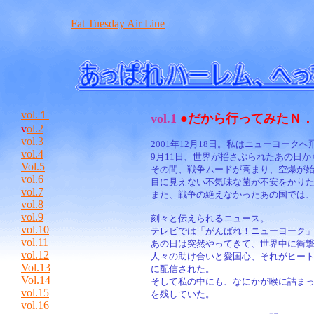
Fat Tuesday Air Line
vol.１
vol.1
●だから行ってみたＮ
v
ol.2
vol.3
2
001年12月18日。私はニューヨーク
vol.4
9月11日、世界が揺さぶられたあの日か
Vol.5
その間、戦争ムードが高まり、空爆が
vol.6
目に見えない不気味な菌が不安をかり
vol.7
また、戦争の絶えなかったあの国では
vol.8
vol.9
刻々と伝えられるニュース。
vol.10
テレビでは「がんばれ！ニューヨーク
vol.11
あの日は突然やってきて、世界中に衝
vol.12
人々の助け合いと愛国心、それがヒー
Vol.13
に配信された。
Vol.14
そして私の中にも、なにかが喉に詰ま
vol.15
を残していた。
vol.16