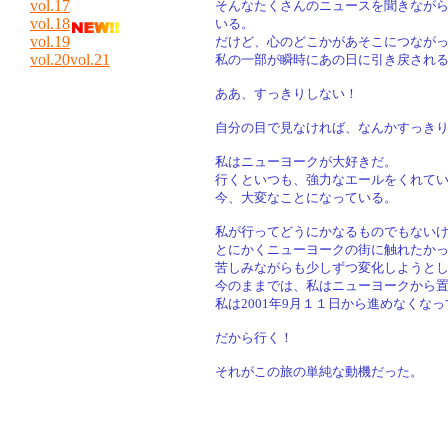
vol.17
そんなたくさんのニュースを聞きなが
vol.18
いる。
vol.19
だけど、心のどこかがあそこにつなが
vol.20
vol.21
私の一部が瞬時にあの日に引き戻され
ああ、すっきりしない！
自分の目で見なければ、なんかすっき
私はニューヨークが大好きだ。
行くといつも、強力なエールをくれて
今、大変なことになっている。
私が行ってどうにかなるものでもない
とにかくニューヨークの街に触れたか
苦しみながらも少しずつ変化しようと
今のままでは、私はニューヨークから
私は
2001年9月１１日から進めなくな
だから行く！
それがこの旅の単純な動機だった。